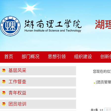
首页
部门概况
思想引领
组织建设
创新
基层风采
您现在的
工作督查
[
团员管理
青年权益
团员培训
共1条 1/1
首