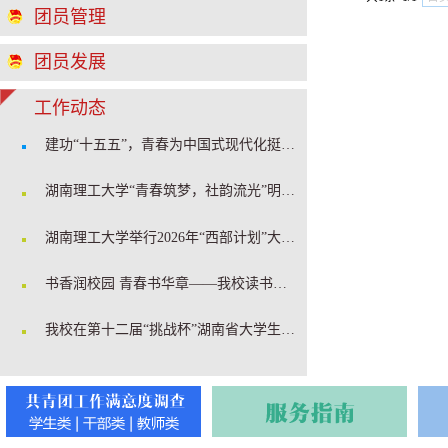
团员管理
团员发展
工作动态
建功“十五五”，青春为中国式现代化挺膺担当 ——我校2026年暑期“三下乡”社会实践正式启动
湖南理工大学“青春筑梦，社韵流光”明星社团答辩会圆满落幕
湖南理工大学举行2026年“西部计划”大学生志愿者出征仪式
书香润校园 青春书华章——我校读书节系列活动圆满举办
我校在第十二届“挑战杯”湖南省大学生创业计划竞赛斩获一金四银