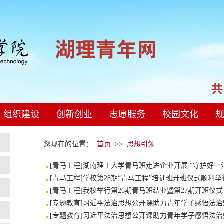
组织建设
创新创业
志愿服务
校园文化
您现在的位置：
首页
>>
思想引领
[
青马工程
]
湖南理工大学青马班走进企业开展 “守护好一
[
青马工程
]
学校第28期“青马工程”培训班开班仪式顺利举
[
青马工程
]
我校举行第26期青马班结业暨第27期开班仪式
[
专题教育
]
习近平法治思想公开课助力青年学子感悟法治
[
专题教育
]
习近平法治思想公开课助力青年学子感悟法治