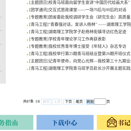
[
主题团日
]
校青马班面向留学生宣讲“中国历代绘画大系”
[
团学通讯
]
交互式思政课堂——一场70后与00后的对话
 ——我校2026年暑期“三下乡”社会实践正式启动
[
专题教育
]
团省委赴我校调研学生会（研究生会）高质量
[
青马工程
]
“青春强对话，宣讲入杨林” ——湖南理工学院
韵流光”明星社团答辩会圆满落幕
[
青马工程
]
湖南理工学院学子赴杨林街镇寻访红色足迹
[
专题教育
]
学校青年理论学习工作再获表彰
“西部计划”大学生志愿者出征仪式
[
专题教育
]
我校优秀青年博士接受《年轻人》杂志专访
[
青马工程
]
我校举行第25期青马班结业暨第26期开班仪式
[
主题团日
]
记青年使命，向党心光辉—我校第三十九期业
[
青马工程
]
湖南理工学院青马班学员赴长沙开展主题实践
南省大学生创业计划竞赛斩获一金四银
共87条 1/6
首页
上页
下页
尾页
页