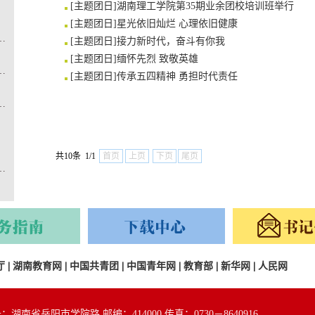
[
主题团日
]
湖南理工学院第35期业余团校培训班举行
[
主题团日
]
星光依旧灿烂 心理依旧健康
 ——我校2026年暑期“三下乡”社会实践正式启动
[
主题团日
]
接力新时代，奋斗有你我
[
主题团日
]
缅怀先烈 致敬英雄
韵流光”明星社团答辩会圆满落幕
[
主题团日
]
传承五四精神 勇担时代责任
“西部计划”大学生志愿者出征仪式
共10条 1/1
首页
上页
下页
尾页
南省大学生创业计划竞赛斩获一金四银
厅
|
湖南教育网
|
中国共青团
|
中国青年网
|
教育部
|
新华网
|
人民网
：湖南省岳阳市学院路 邮编：414000 传真：0730－8640916