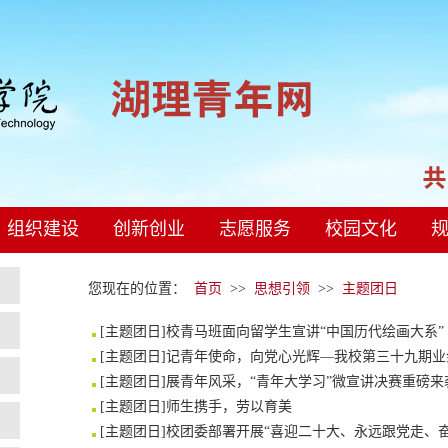
组织建设
创新创业
志愿服务
校园文化
您现在的位置：
首页
>>
思想引领
>>
主题团日
[
主题团日
]
校青马班面向留学生宣讲“中国历代绘画大系”
[
主题团日
]
记青年使命，向党心光辉—我校第三十九期业
[
主题团日
]
展青年风采，“青年大学习”微宣讲决赛重磅来
[
主题团日
]
师生携手，劳以育美
[
主题团日
]
校团委部署开展“喜迎二十大、永远跟党走、