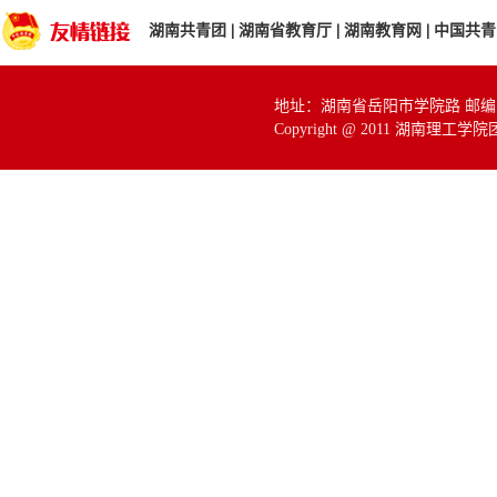
湖南共青团
|
湖南省教育厅
|
湖南教育网
|
中国共青
地址：湖南省岳阳市学院路 邮编：414
Copyright @ 2011 湖南理工学院团委 