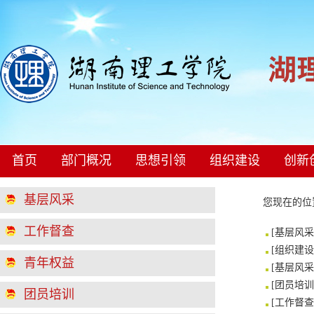
首页
部门概况
思想引领
组织建设
创新
基层风采
您现在的
工作督查
[
基层风采
[
组织建设
青年权益
[
基层风采
[
团员培训
团员培训
[
工作督查