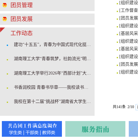
[
组织建设
团员管理
[
工作督查
[
团员发展
团员发展
[
组织建设
工作动态
[
基层风采
[
组织建设
建功“十五五”，青春为中国式现代化挺膺担当 ——我校2026年暑期“三下乡”社会实践正式启动
[
基层风采
[
组织建设
湖南理工大学“青春筑梦，社韵流光”明星社团答辩会圆满落幕
[
团员发展
[
组织建设
湖南理工大学举行2026年“西部计划”大学生志愿者出征仪式
书香润校园 青春书华章——我校读书节系列活动圆满举办
我校在第十二届“挑战杯”湖南省大学生创业计划竞赛斩获一金四银
共141条 2/10