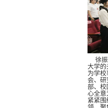
徐振
大学的
为学校
会、研
部、校
心全意
紧紧围
领、聚