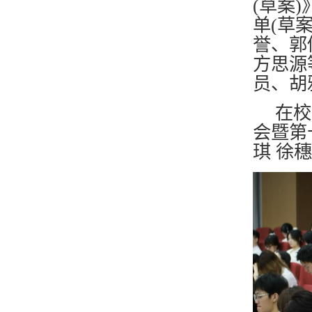
(草案
单(草
誉、郭
方思源
员、胡
在校
会暨第
琪 徐穗