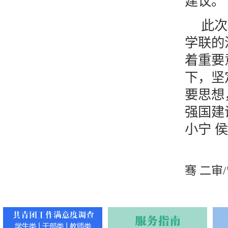
建议。
此次
学联的
着重要
下，坚
要思想
强国建
小宁 
骞 二审