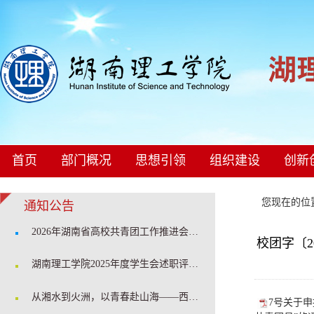
首页
部门概况
思想引领
组织建设
创新
您现在的
通知公告
2026年湖南省高校共青团工作推进会在我校召开
校团字〔2
湖南理工学院2025年度学生会述职评估会顺利召开
从湘水到火洲，以青春赴山海——西部计划学姐开讲啦！
7号关于申