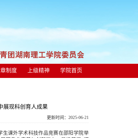
规章制度
上级精神
学院首页
赛中展现科创育人成果
更新时间：2025-06-21
大学生课外学术科技作品竞赛在邵阳学院举