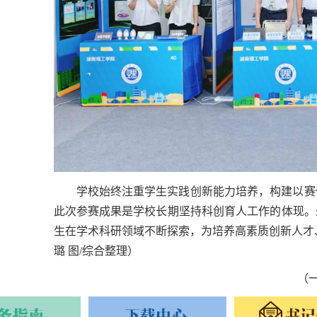
学校始终注重学生实践创新能力培养，构建以赛
此次参赛成果是学校长期坚持科创育人工作的体现。
生在学术科研领域不断探索，为培养高素质创新人才
璐 图/综合整理）
（一