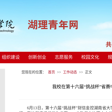
组织建设
创新创业
志愿服务
校园文化
您现在的位置：
首页
>>
工作动态
>> 正文
我校在第十六届“挑战杯”省
6月13日
，第十六届“挑战杯”财信金控湖南省