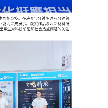
学生同场竞技。在决赛“7分钟陈述+3分钟答
业能力完成展示。获奖作品涉及新材料研
出学生对科技前沿和社会热点问题的关注