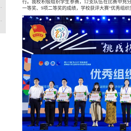
行。
我校
积极组织学生参赛，12支队伍在比赛中充
27年度大学生志愿服务西部计划招募工作的通知
一等奖、9项二等奖的成绩，学校获评大赛“优秀组织奖
工大学第十三届青年文化艺术节的通知