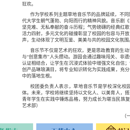
狂欢。
作为
学校
系列主题草地音乐节的品牌延续，不同
代大学生朝气蓬勃、向阳而行的精神风貌。
音乐剧《
坚克难、无私奉献的奋斗历程；
气势磅礴的经典红歌
活力四射，多元文化的碰撞彰显了校园的包容与开放
声，生动体现了文明互鉴、美美与共的校园文化氛围
音乐节不仅是艺术的狂欢，更是思政教育的生动
与
“
创意集市
”
人头攒动。游园会通过趣味闯关、非遗
认证相结合，让学生在沉浸式体验中增强文化自信；
创产品琳琅满目，将专业知识转化为实践成果，充分
中的落地生根。
校团委负责人表示，草地音乐节是学校深化校
体。未来，学校将继续坚持以文化人、以美育人，搭
青年学生在实践中锤炼品格，努力成长为堪当民族复
艺术部
）
（