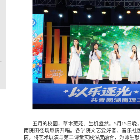
年思政课堂暨2025年度团学骨干培训
五月的校园，草木葱茏、生机盎然。
5
月
15
日晚
南院田径场
燃情开唱。各学院文艺爱好者、音乐社
茵，将艺术展演与第二课堂实践深度融合，为师生献