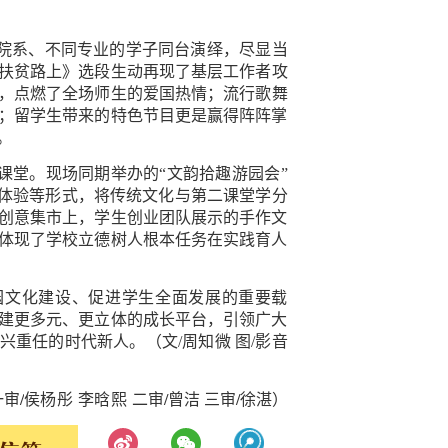
院系、不同专业的学子同台演绎，尽显当
扶贫路上》选段生动再现了基层工作者攻
，
点燃了全场师生的爱国热情；流行歌舞
；留学生带来的特色节目更是赢得阵阵掌
。
课堂。现场同期举办的
“
文韵拾趣游园会
”
体验等形式，将传统文化与第二课堂学分
创意集市上，学生创业团队展示的手作文
体现了学校立德树人根本任务在实践育人
园文化建设、促进学生全面发展的重要载
建更多元、更立体的成长平台，引领广大
兴重任的时代新人。
（文
/
周知微 图
/
影音
一审
/
侯杨彤 李晗熙
二审
/
曾洁 三审
/
徐湛）